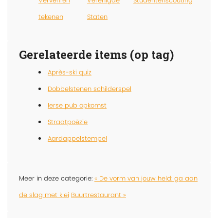
Verven en
Verenigde
Studentenscouting
tekenen
Staten
Gerelateerde items (op tag)
Après-ski quiz
Dobbelstenen schilderspel
Ierse pub opkomst
Straatpoëzie
Aardappelstempel
Meer in deze categorie:
« De vorm van jouw held: ga aan
de slag met klei
Buurtrestaurant »