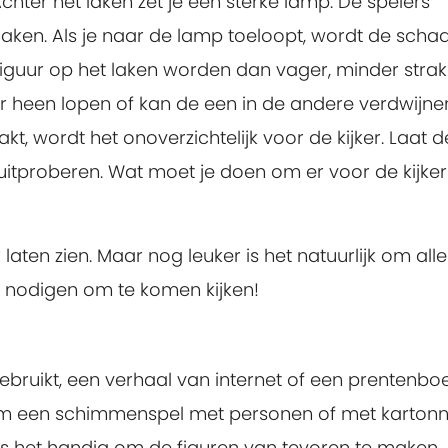
chter het laken zet je een sterke lamp. De spelers
aken. Als je naar de lamp toeloopt, wordt de sch
 figuur op het laken worden dan vager, minder strak
r heen lopen of kan de een in de andere verdwijnen
kt, wordt het onoverzichtelijk voor de kijker. Laat d
itproberen. Wat moet je doen om er voor de kijkers
aten zien. Maar nog leuker is het natuurlijk om alle
e nodigen om te komen kijken!
 gebruikt, een verhaal van internet of een prentenboe
st om een schimmenspel met personen of met karton
l is het handig om de figuren van tevoren te maken.