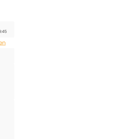
9:45
en