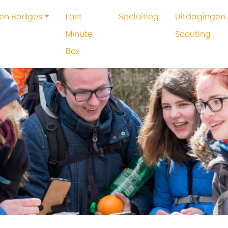
 en Badges
Last
Speluitleg
Uitdagingen 
Minute
Scouting
Box