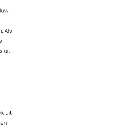
aduw
. Als
e
 uit
k uit
nen