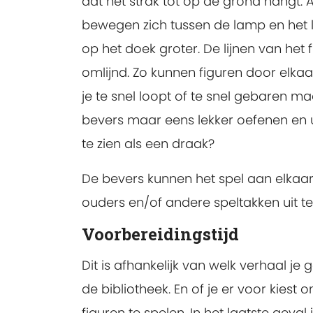
dat het strak tot op de grond hangt. A
bewegen zich tussen de lamp en het l
op het doek groter. De lijnen van het
omlijnd. Zo kunnen figuren door elkaa
je te snel loopt of te snel gebaren maa
bevers maar eens lekker oefenen en u
te zien als een draak?
De bevers kunnen het spel aan elkaar l
ouders en/of andere speltakken uit t
Voorbereidingstijd
Dit is afhankelijk van welk verhaal je
de bibliotheek. En of je er voor kie
figuren te spelen. In het laatste geva