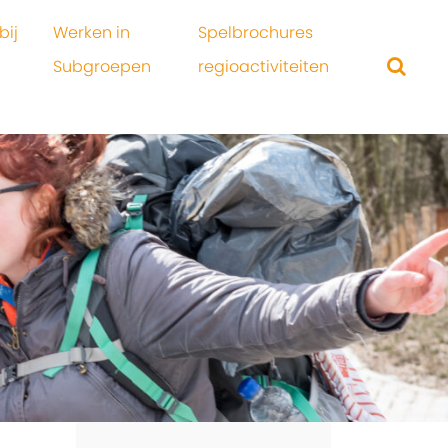
bij
Werken in
Spelbrochures
Subgroepen
regioactiviteiten