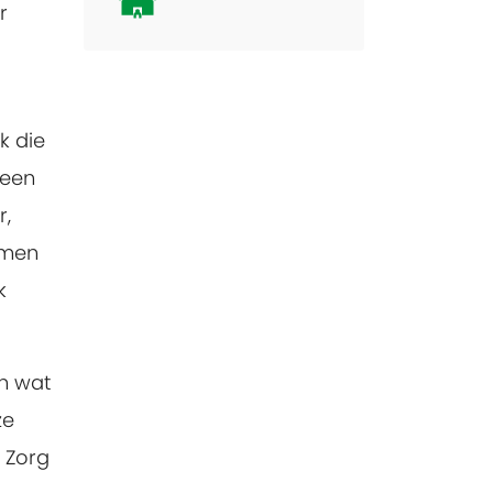
r
k die
 een
r,
amen
k
n wat
ze
 Zorg