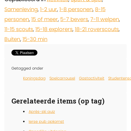
Samenleving
,
1-2 uur
,
1-8 personen
,
8-15
personen
,
15 of meer
,
5-7 bevers
,
7-11 welpen
,
11-15 scouts
,
15-18 explorers
,
18-21 roverscouts
,
Buiten
,
15-30 min
Getagged onder
Koningsdag
Spelcarrousel
Gastactiviteit
Studentens
Gerelateerde items (op tag)
Après-ski quiz
Ierse pub opkomst