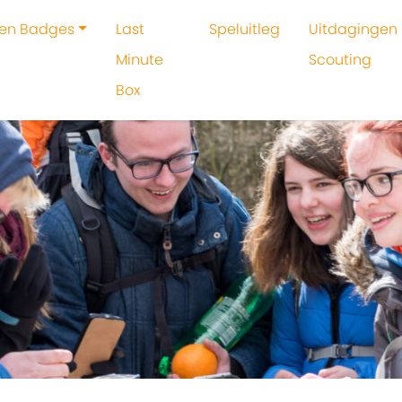
 en Badges
Last
Speluitleg
Uitdagingen 
Minute
Scouting
Box