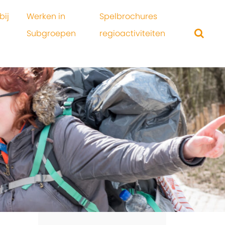
bij
Werken in
Spelbrochures
Subgroepen
regioactiviteiten