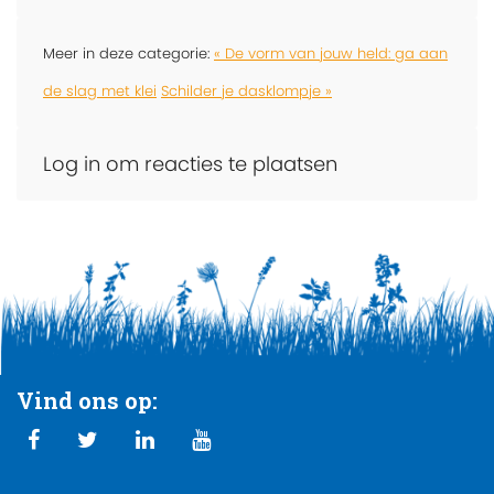
Meer in deze categorie:
« De vorm van jouw held: ga aan
de slag met klei
Schilder je dasklompje »
Log in om reacties te plaatsen
Vind ons op: