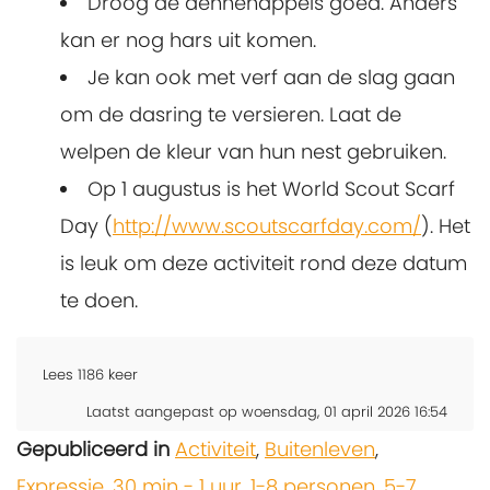
Droog de dennenappels goed. Anders
kan er nog hars uit komen.
Je kan ook met verf aan de slag gaan
om de dasring te versieren. Laat de
welpen de kleur van hun nest gebruiken.
Op 1 augustus is het World Scout Scarf
Day (
http://www.scoutscarfday.com/
). Het
is leuk om deze activiteit rond deze datum
te doen.
Lees
1186
keer
Laatst aangepast op woensdag, 01 april 2026 16:54
Gepubliceerd in
Activiteit
,
Buitenleven
,
Expressie
,
30 min - 1 uur
,
1-8 personen
,
5-7