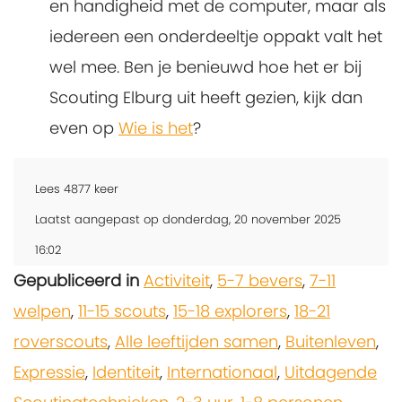
en handigheid met de computer, maar als
iedereen een onderdeeltje oppakt valt het
wel mee. Ben je benieuwd hoe het er bij
Scouting Elburg uit heeft gezien, kijk dan
even op
Wie is het
?
Lees
4877
keer
Laatst aangepast op donderdag, 20 november 2025
16:02
Gepubliceerd in
Activiteit
,
5-7 bevers
,
7-11
welpen
,
11-15 scouts
,
15-18 explorers
,
18-21
roverscouts
,
Alle leeftijden samen
,
Buitenleven
,
Expressie
,
Identiteit
,
Internationaal
,
Uitdagende