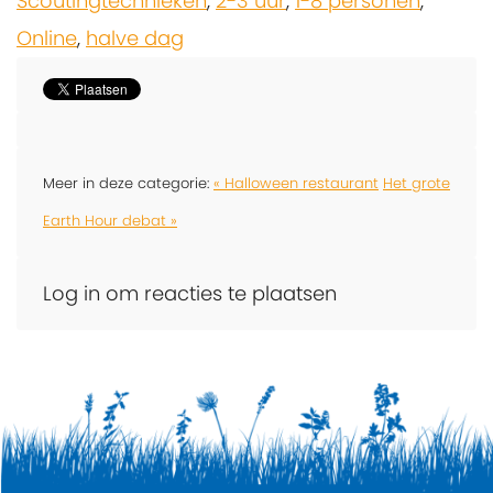
Scoutingtechnieken
,
2-3 uur
,
1-8 personen
,
Online
,
halve dag
Meer in deze categorie:
« Halloween restaurant
Het grote
Earth Hour debat »
Log in om reacties te plaatsen