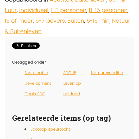
1 uur
,
Individueel
,
1-8 personen
,
8-15 personen
,
15 of meer
,
5-7 bevers
,
Buiten
,
5-15 min
,
Natuur
& Buitenleven
Getagged onder
Sustainable
SDG 15
Natuurexpeditie
Development
Leven op
Goals SDG
het land
Gerelateerde items (op tag)
Ecotoop speurtocht