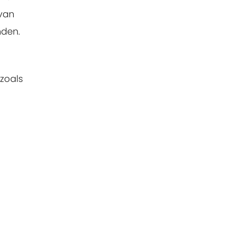
van
nden.
zoals