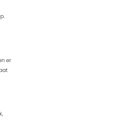
p.
n er
laat
k,