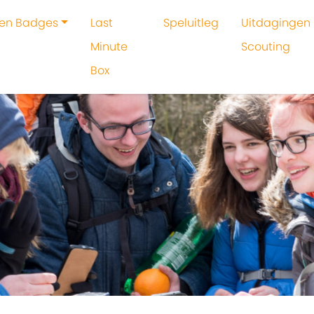
 en Badges
Last
Speluitleg
Uitdagingen 
Minute
Scouting
Box