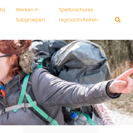
bij
Werken in
Spelbrochures
Subgroepen
regioactiviteiten