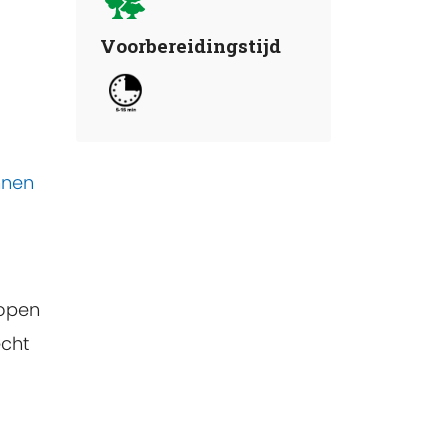
Voorbereidingstijd
nnen
lopen
echt