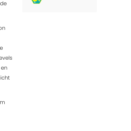
nde
on
de
evels
 en
icht
om