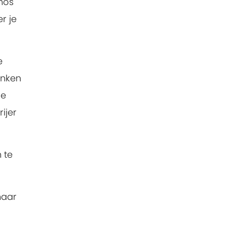
mos
r je
e
enken
de
ijer
 te
naar