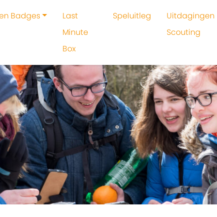
 en Badges
Last
Speluitleg
Uitdagingen 
Minute
Scouting
Box