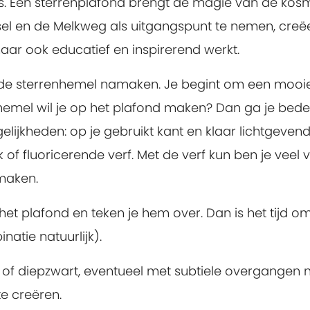
 is. Een sterrenplafond brengt de magie van de kos
lsel en de Melkweg als uitgangspunt te nemen, creëe
maar ook educatief en inspirerend werkt.
je de sterrenhemel namaken. Je begint om een mooi
nhemel wil je op het plafond maken? Dan ga je bed
elijkheden: op je gebruikt kant en klaar lichtgeven
 of fluoricerende verf. Met de verf kun ben je veel vr
 maken.
het plafond en teken je hem over. Dan is het tijd om
atie natuurlijk).
 of diepzwart, eventueel met subtiele overgangen 
e creëren.