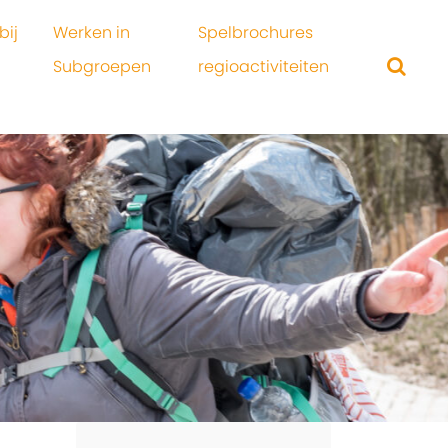
bij
Werken in
Spelbrochures
Subgroepen
regioactiviteiten