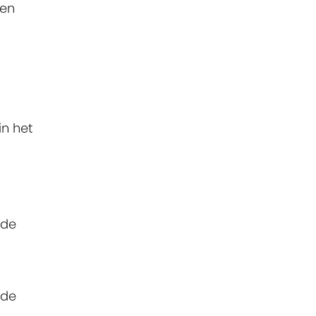
gen
in het
nde
lde