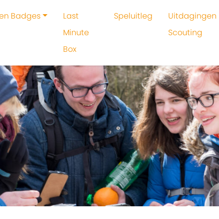
 en Badges
Last
Speluitleg
Uitdagingen 
Minute
Scouting
Box