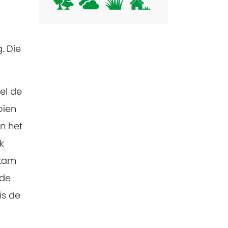
. Die
el de
oien
n het
k
stam
nde
is de