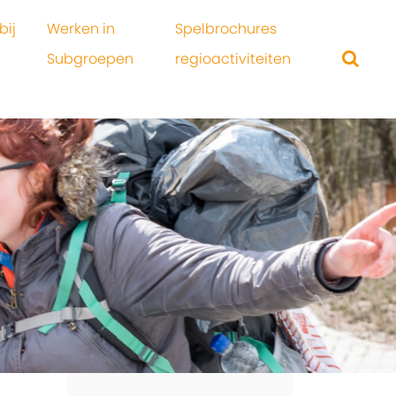
bij
Werken in
Spelbrochures
Subgroepen
regioactiviteiten