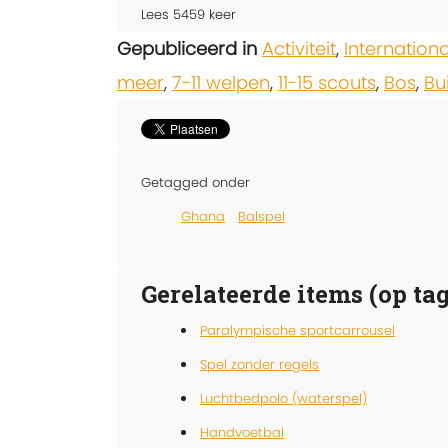
Lees
5459
keer
Gepubliceerd in
Activiteit
,
Internation
meer
,
7-11 welpen
,
11-15 scouts
,
Bos
,
Bu
Getagged onder
Ghana
Balspel
Gerelateerde items (op tag
Paralympische sportcarrousel
Spel zonder regels
Luchtbedpolo (waterspel)
Handvoetbal