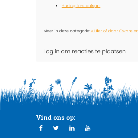
Hurling: Iers balspel
Meer in deze categorie:
« Hier of daar
Oware em
Log in om reacties te plaatsen
Vind ons op: