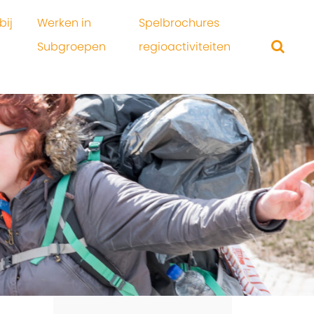
bij
Werken in
Spelbrochures
Subgroepen
regioactiviteiten