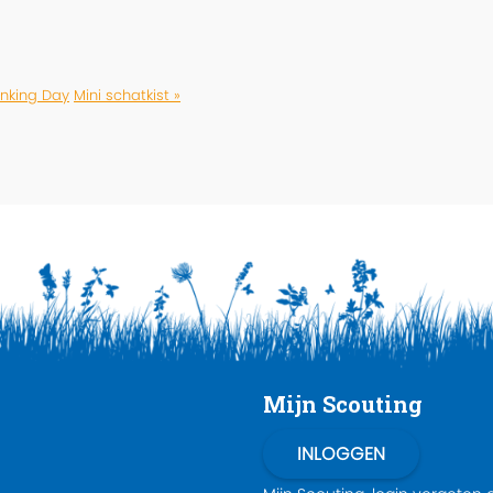
inking Day
Mini schatkist »
Mijn Scouting