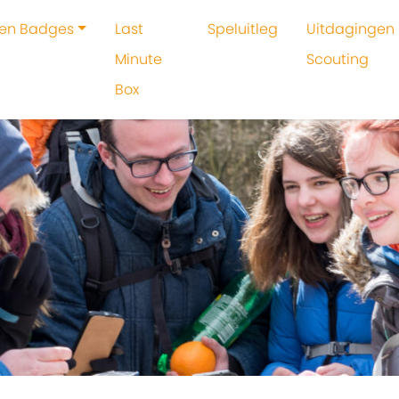
 en Badges
Last
Speluitleg
Uitdagingen 
Minute
Scouting
Box