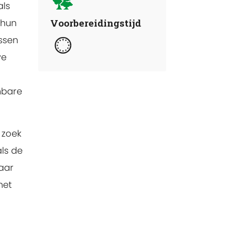
als
 hun
Voorbereidingstijd
ussen
we
nbare
 zoek
ls de
waar
het