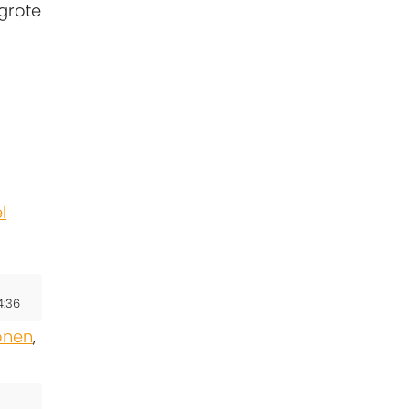
 grote
l
4:36
onen
,