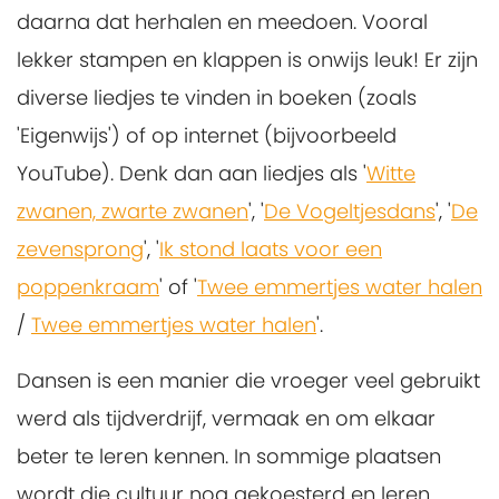
daarna dat herhalen en meedoen. Vooral
lekker stampen en klappen is onwijs leuk! Er zijn
diverse liedjes te vinden in boeken (zoals
'Eigenwijs') of op internet (bijvoorbeeld
YouTube). Denk dan aan liedjes als '
Witte
zwanen, zwarte zwanen
', '
De Vogeltjesdans
', '
De
zevensprong
', '
Ik stond laats voor een
poppenkraam
' of '
Twee emmertjes water halen
/
Twee emmertjes water halen
'.
Dansen is een manier die vroeger veel gebruikt
werd als tijdverdrijf, vermaak en om elkaar
beter te leren kennen. In sommige plaatsen
wordt die cultuur nog gekoesterd en leren