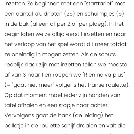
inzetten. Ze beginnen met een "starttarief" met
een aantal kruidnoten (25) en schuimpjes (5)
in de bak (alleen of per 2 of per ploeg). In het
begin laten we ze altijd eerst 1 inzetten en naar
het verloop van het spel wordt dit meer totdat
ze oneindig in mogen zetten. Als de scouts
redelijk klaar zijn met inzetten tellen we meestal
af van 3 naar 1 en roepen we "Rien ne va plus"
(= "gaat niet meer" volgens het franse roulette).
Op dat moment moet ieder zijn handen van
tafel afhalen en een stapje naar achter.
Vervolgens gaat de bank (de leiding) het
balletje in de roulette schijf draaien en valt die