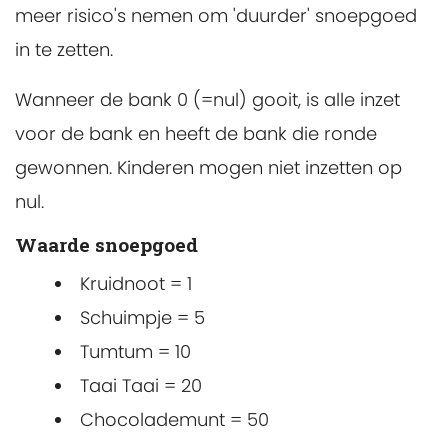
meer risico's nemen om 'duurder' snoepgoed
in te zetten.
Wanneer de bank 0 (=nul) gooit, is alle inzet
voor de bank en heeft de bank die ronde
gewonnen. Kinderen mogen niet inzetten op
nul.
Waarde snoepgoed
Kruidnoot = 1
Schuimpje = 5
Tumtum = 10
Taai Taai = 20
Chocolademunt = 50