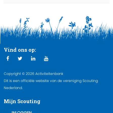
Vind ons op:
Copyright © 2026 Activiteitenbank
Dit is een officiële website van de vereniging Scouting
Nederland.
Mijn Scouting