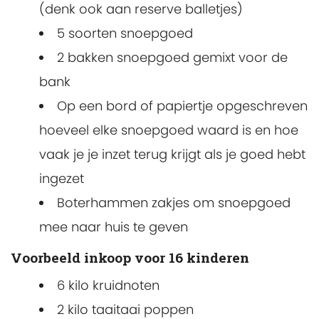
(denk ook aan reserve balletjes)
5 soorten snoepgoed
2 bakken snoepgoed gemixt voor de
bank
Op een bord of papiertje opgeschreven
hoeveel elke snoepgoed waard is en hoe
vaak je je inzet terug krijgt als je goed hebt
ingezet
Boterhammen zakjes om snoepgoed
mee naar huis te geven
Voorbeeld inkoop voor 16 kinderen
6 kilo kruidnoten
2 kilo taaitaai poppen