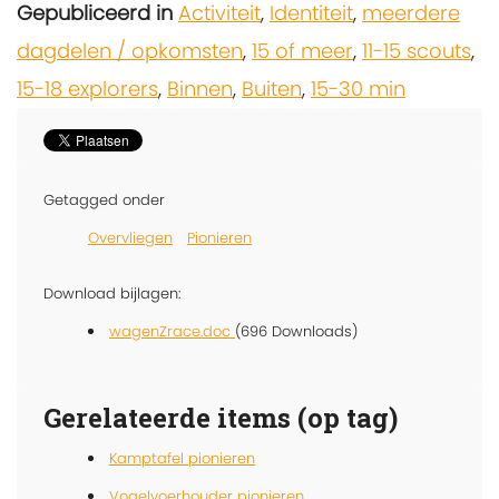
Gepubliceerd in
Activiteit
,
Identiteit
,
meerdere
dagdelen / opkomsten
,
15 of meer
,
11-15 scouts
,
15-18 explorers
,
Binnen
,
Buiten
,
15-30 min
Getagged onder
Overvliegen
Pionieren
Download bijlagen:
wagenZrace.doc
(696 Downloads)
Gerelateerde items (op tag)
Kamptafel pionieren
Vogelvoerhouder pionieren