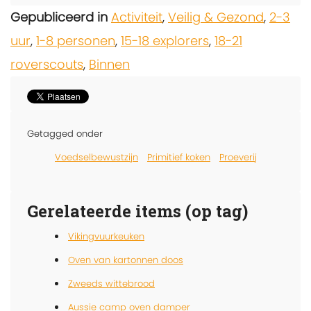
Gepubliceerd in
Activiteit
,
Veilig & Gezond
,
2-3
uur
,
1-8 personen
,
15-18 explorers
,
18-21
roverscouts
,
Binnen
Getagged onder
Voedselbewustzijn
Primitief koken
Proeverij
Gerelateerde items (op tag)
Vikingvuurkeuken
Oven van kartonnen doos
Zweeds wittebrood
Aussie camp oven damper