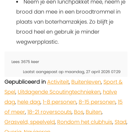
Neem je een lunchpakket mee, neem je
brood dan mee in een broodtrommel in
plaats van boterhamzakjes. Zo blijft je
brood heel en gebruik je minder
wegwerpplastic.
Lees
3675
keer
Laatst aangepast op maandag, 27 april 2026 07:29
Gepubliceerd in
Activiteit
,
Buitenleven
,
Sport &
Spel
,
Uitdagende Scoutingtechnieken
,
halve
dag
,
hele dag
,
1-8 personen
,
8-15 personen
,
15
of meer
,
18-21 roverscouts
,
Bos
,
Buiten
,
Grasveld, speelveld
,
Rondom het clubhuis
,
Stad
,
Overig
,
Navigeren