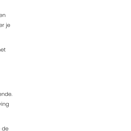
ken
r je
het
ende.
ving
e de