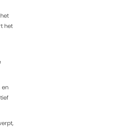
 het
t het
e
n en
ief
erpt,