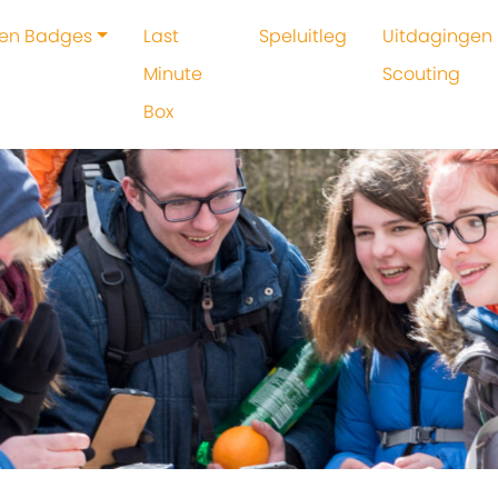
 en Badges
Last
Speluitleg
Uitdagingen 
Minute
Scouting
Box