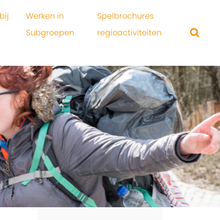
bij
Werken in
Spelbrochures
Subgroepen
regioactiviteiten