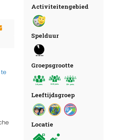
Activiteitengebied
Spelduur
Groepsgrootte
 te
Leeftijdsgroep
sche
Locatie