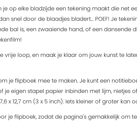
n je op elke bladzijde een tekening maakt die net e
 dan snel door de blaadjes bladert... POEF! Je tekeni
nde bal is, een zwaaiende hand, of een dansende din
ekenfilm!
de vrije loop, en maak je klaar om jouw kunst te late
!
om je flipboek mee te maken. Je kunt een notitiebo
f je eigen stapel papier inbinden met lijm, nietjes o
 x 12,7 cm (3 x 5 inch). Iets kleiner of groter kan o
or je flipboek, zodat de pagina's gemakkelijk om te