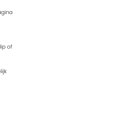
agina
d
ip of
ijk