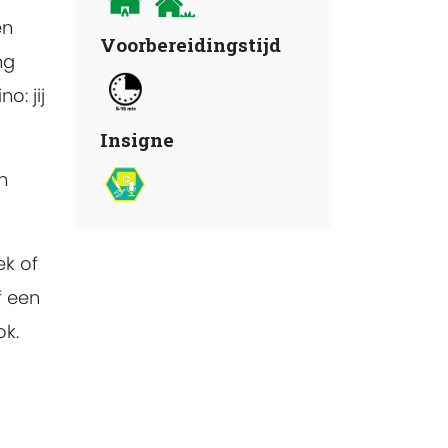
en
Voorbereidingstijd
ng
o: jij
Insigne
n
ek of
f een
ok.