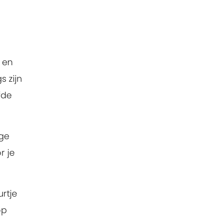
 en
s zijn
fde
ige
r je
urtje
op