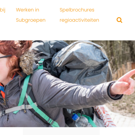
bij
Werken in
Spelbrochures
Subgroepen
regioactiviteiten