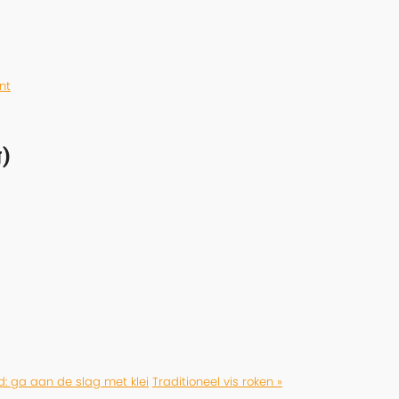
nt
)
d: ga aan de slag met klei
Traditioneel vis roken »