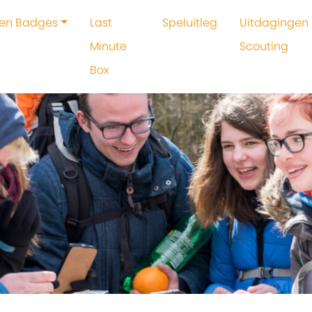
 en Badges
Last
Speluitleg
Uitdagingen 
Minute
Scouting
Box