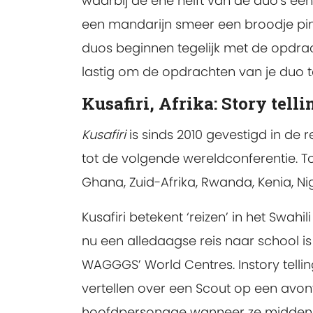
waarbij de ene helft van de duo's een
een mandarijn smeer een broodje pind
duos beginnen tegelijk met de opdrac
lastig om de opdrachten van je duo t
Kusafiri, Afrika: Story telli
Kusafiri
is sinds 2010 gevestigd in de r
tot de volgende wereldconferentie. Tot
Ghana, Zuid-Afrika, Rwanda, Kenia, N
Kusafiri betekent ‘reizen’ in het Swahi
nu een alledaagse reis naar school is
WAGGGS’ World Centres. Instory tellin
vertellen over een Scout op een avon
hoofdpersonage wanneer ze midden in 