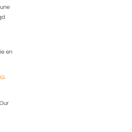
Pune
gd
ie en
ma
.
 Our