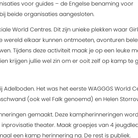
nisaties voor guides – de Engelse benaming voor
bij beide organisaties aangesloten.
le World Centres. Dit zijn unieke plekken waar Girl
ele wereld elkaar kunnen ontmoeten, avonturen bel
n. Tijdens deze activiteit maak je op een leuke m
en krijgen jullie wel zin om er ooit zelf op kamp te 
 bij Adelboden. Het was het eerste WAGGGS World Ce
enschwand (ook wel Falk genoemd) en Helen Storro
erinneringen gemaakt. Deze kampherinneringen wor
inprovisatie theater. Maak groepjes van 4 jeugdle
aal een kamp herinnering na. De rest is publiek.