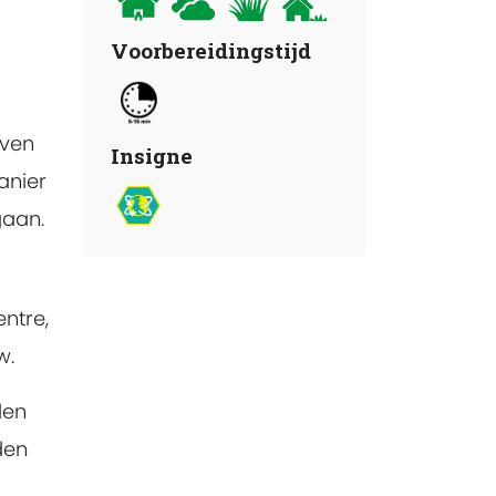
Voorbereidingstijd
even
Insigne
anier
gaan.
ntre,
w.
den
den