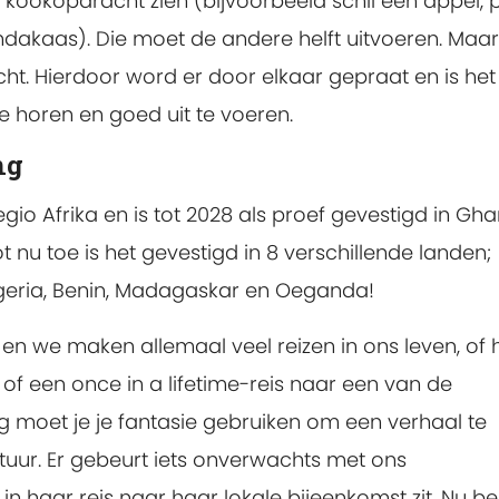
 kookopdracht zien (bijvoorbeeld schil een appel, 
akaas). Die moet de andere helft uitvoeren. Maar 
ht. Hierdoor word er door elkaar gepraat en is het
e horen en goed uit te voeren.
ng
egio Afrika en is tot 2028 als proef gevestigd in Gh
 nu toe is het gevestigd in 8 verschillende landen;
igeria, Benin, Madagaskar en Oeganda!
li en we maken allemaal veel reizen in ons leven, of 
 of een once in a lifetime-reis naar een van de
g moet je je fantasie gebruiken om een ​​verhaal te
tuur. Er gebeurt iets onverwachts met ons
haar reis naar haar lokale bijeenkomst zit. Nu b