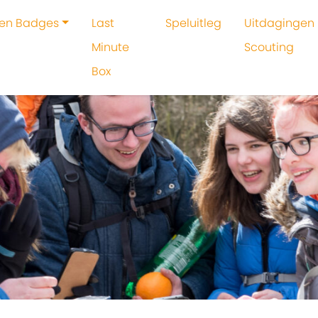
 en Badges
Last
Speluitleg
Uitdagingen 
Minute
Scouting
Box