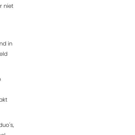
 niet
nd in
eld
e
akt
duo's,