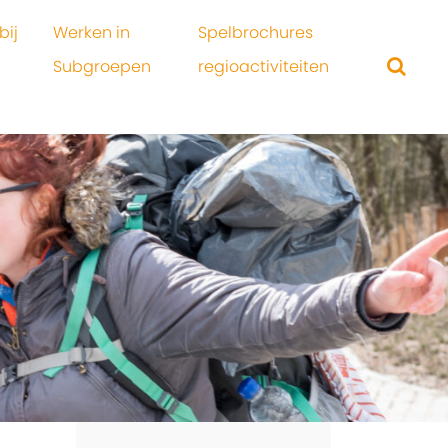
bij
Werken in
Spelbrochures
Subgroepen
regioactiviteiten