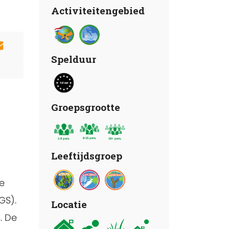
Activiteitengebied
Spelduur
Groepsgrootte
Leeftijdsgroep
he
GS).
Locatie
. De