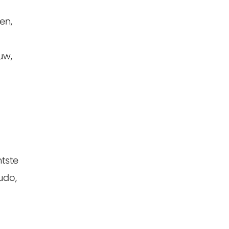
en,
uw,
htste
udo,