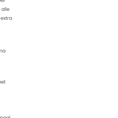
pel
alle
 extra
ana
het
epaal