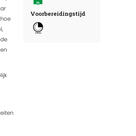
aar
Voorbereidingstijd
 hoe
l,
nde
den
ijk
eiten