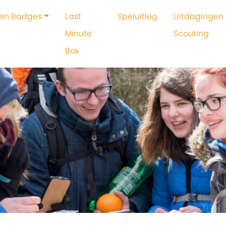
 en Badges
Last
Speluitleg
Uitdagingen 
Minute
Scouting
Box