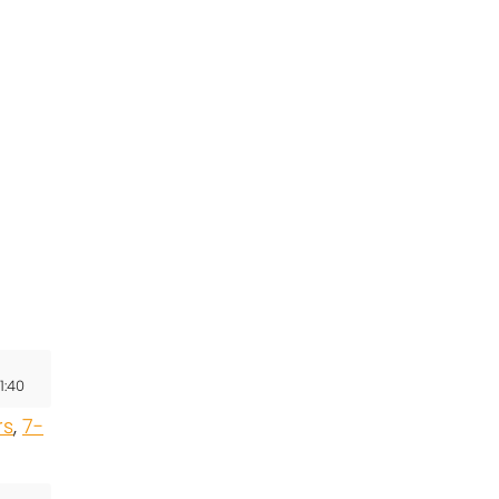
1:40
rs
,
7-