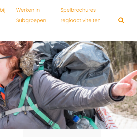
bij
Werken in
Spelbrochures
Subgroepen
regioactiviteiten