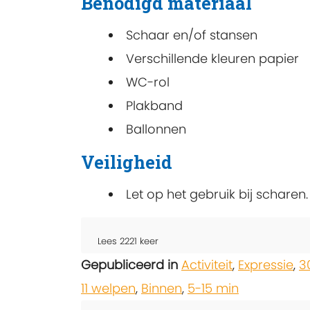
Benodigd materiaal
Schaar en/of stansen
Verschillende kleuren papier
WC-rol
Plakband
Ballonnen
Veiligheid
Let op het gebruik bij scharen.
Lees
2221
keer
Gepubliceerd in
Activiteit
,
Expressie
,
3
11 welpen
,
Binnen
,
5-15 min