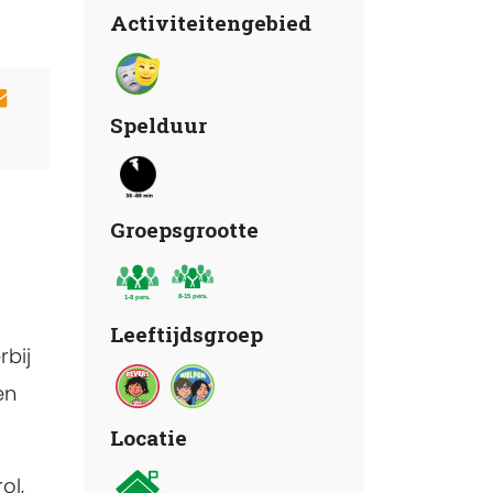
Activiteitengebied
Spelduur
Groepsgrootte
Leeftijdsgroep
rbij
en
Locatie
ol,