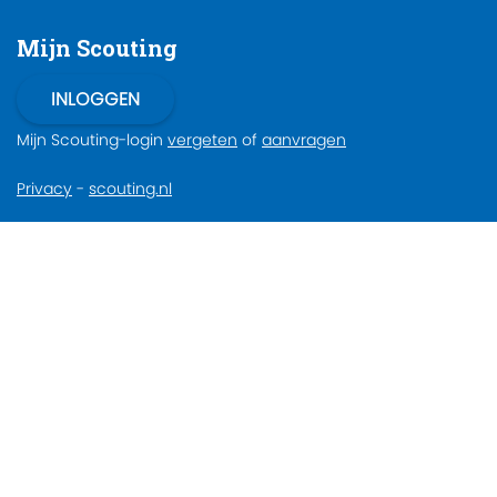
Mijn Scouting
Mijn Scouting-login
vergeten
of
aanvragen
Privacy
-
scouting.nl