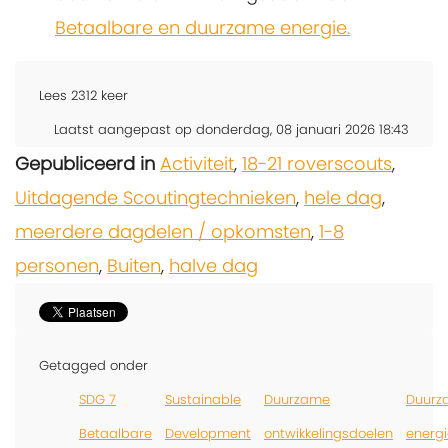
Betaalbare en duurzame energie.
Lees
2312
keer
Laatst aangepast op donderdag, 08 januari 2026 18:43
Gepubliceerd in
Activiteit
,
18-21 roverscouts
,
Uitdagende Scoutingtechnieken
,
hele dag
,
meerdere dagdelen / opkomsten
,
1-8
personen
,
Buiten
,
halve dag
Getagged onder
SDG 7
Sustainable
Duurzame
Duurz
Betaalbare
Development
ontwikkelingsdoelen
energi