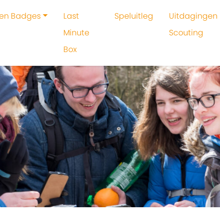
 en Badges
Last
Speluitleg
Uitdagingen 
Minute
Scouting
Box