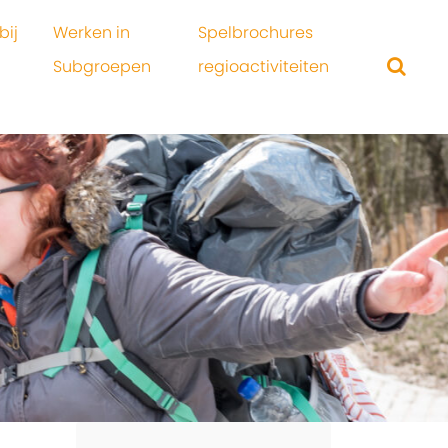
bij
Werken in
Spelbrochures
Subgroepen
regioactiviteiten