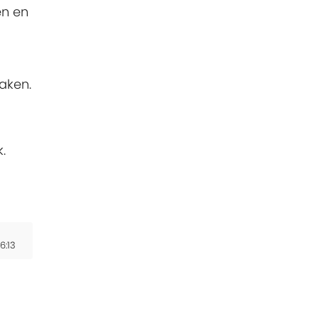
en en
aken.
.
6:13