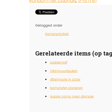
Rondom het clubhuis
,
5-15 min
Getagged onder
Kampactiviteit
Gerelateerde items (op tag
Laddergolf
Vikingvuurkeuken
Aftermovie in actie
Kamptafel pionieren
Aussie camp oven damper