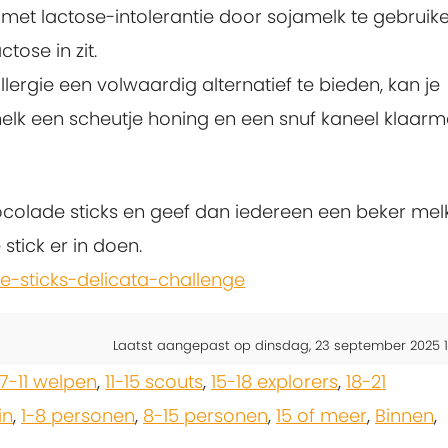
 met lactose-intolerantie door sojamelk te gebruik
tose in zit.
gie een volwaardig alternatief te bieden, kan je
lk een scheutje honing en een snuf kaneel klaarm
colade sticks en geef dan iedereen een beker melk
stick er in doen.
-sticks-delicata-challenge
Laatst aangepast op dinsdag, 23 september 2025 1
7-11 welpen
,
11-15 scouts
,
15-18 explorers
,
18-21
in
,
1-8 personen
,
8-15 personen
,
15 of meer
,
Binnen
,