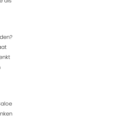
e als
aden?
aat
enkt
n
Baloe
enken