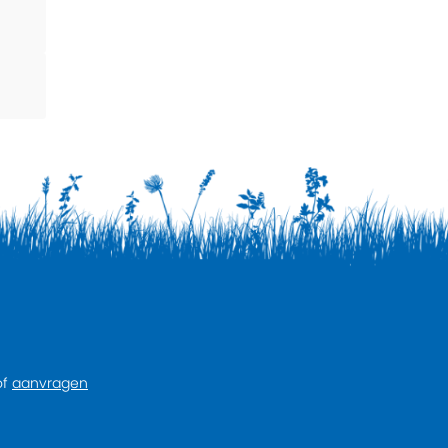
of
aanvragen