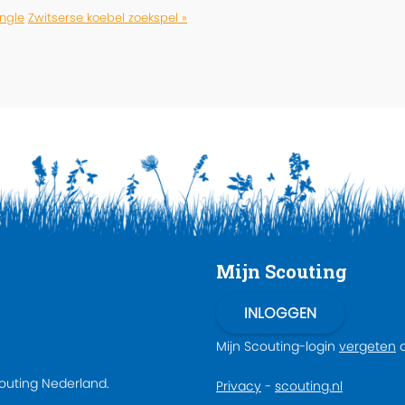
ungle
Zwitserse koebel zoekspel »
Mijn Scouting
Mijn Scouting-login
vergeten
couting Nederland.
Privacy
-
scouting.nl