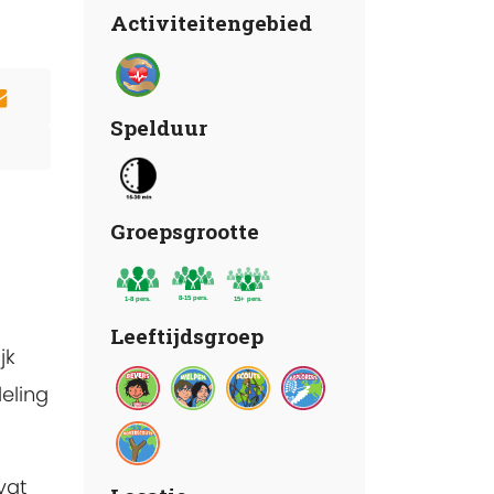
Activiteitengebied
Spelduur
Groepsgrootte
Leeftijdsgroep
jk
eling
vat