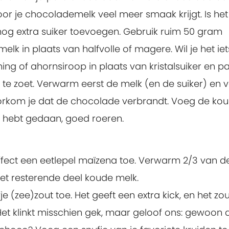
r je chocolademelk veel meer smaak krijgt. Is het
ijd nog extra suiker toevoegen. Gebruik ruim 50 gram
elk in plaats van halfvolle of magere. Wil je het iet
ning of ahornsiroop in plaats van kristalsuiker en p
 te zoet. Verwarm eerst de melk (en de suiker) en 
orkom je dat de chocolade verbrandt. Voeg de ko
j hebt gedaan, goed roeren.
ffect een eetlepel maïzena toe. Verwarm 2/3 van d
t resterende deel koude melk.
fje (zee)zout toe. Het geeft een extra kick, en het zou
. Het klinkt misschien gek, maar geloof ons: gewoon 