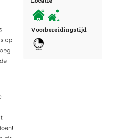
Locatie
s
Voorbereidingstijd
as op
voeg
ude
e
t
doen!