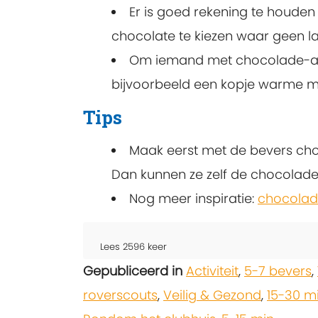
Er is goed rekening te houden
chocolate te kiezen waar geen lac
Om iemand met chocolade-aller
bijvoorbeeld een kopje warme me
Tips
Maak eerst met de bevers cho
Dan kunnen ze zelf de chocolade 
Nog meer inspiratie:
chocolade
Lees
2596
keer
Gepubliceerd in
Activiteit
,
5-7 bevers
,
roverscouts
,
Veilig & Gezond
,
15-30 m