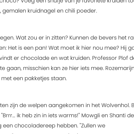
choco? Voeg een snufje van je favoriete kruiden to
gemalen kruidnagel en chili poeder.
regen. Wat zou er in zitten? Kunnen de bevers het r
en: Het is een pan! Wat moet ik hier nou mee? Hij g
vindt er chocolade en wat kruiden. Professor Plof d
e gaan, misschien kan ze hier iets mee. Rozemarij
f met een pakketjes staan.
iten zijn de welpen aangekomen in het Wolvenhol. 
"Brrr… ik heb zin in iets warms!" Mowgli en Shanti d
og een chocoladereep hebben. "Zullen we