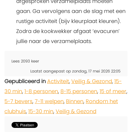
afgesproken verzamelplaats moeten
gaan. Ga vervolgens aan de slag met een
rustige activiteit (bijv kleurplaat kleuren).
Zodra de kookwekker afgaat ‘evacuren’
jullie naar de verzamelplaats.
Lees
2093
keer
Laatst aangepast op zondag, 17 mei 2026 22:05
Gepubliceerd in
Activiteit
,
Veilig & Gezond
,
15-
30 min
,
1-8 personen
,
8-15 personen
,
15 of meer
,
5-7 bevers
,
7-11 welpen
,
Binnen
,
Rondom het
clubhuis
,
15-30 min
,
Veilig & Gezond