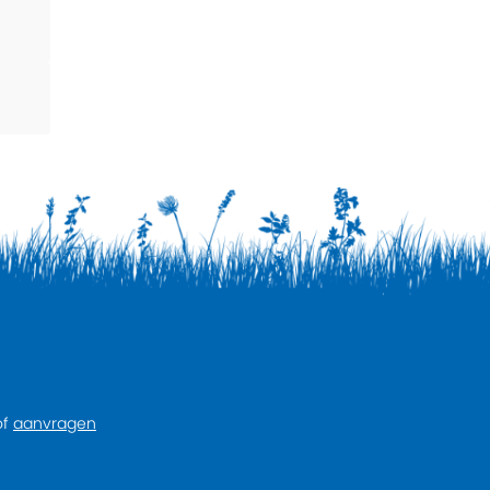
of
aanvragen