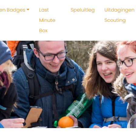
 en Badges
Last
Speluitleg
Uitdagingen 
Minute
Scouting
Box