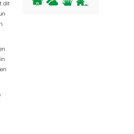
 dit
un
n.
n
ken
in
gen
n