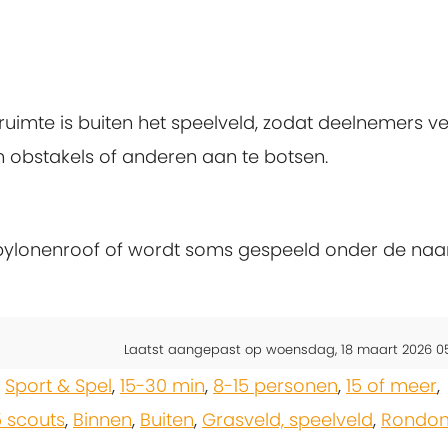
uimte is buiten het speelveld, zodat deelnemers vei
obstakels of anderen aan te botsen.
s pylonenroof of wordt soms gespeeld onder de na
Laatst aangepast op woensdag, 18 maart 2026 0
,
Sport & Spel
,
15-30 min
,
8-15 personen
,
15 of meer
,
5 scouts
,
Binnen
,
Buiten
,
Grasveld, speelveld
,
Rondom