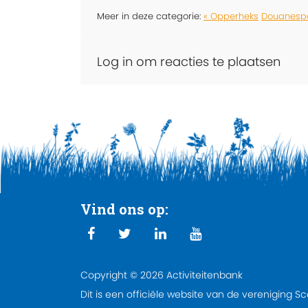
Meer in deze categorie:
« Opperheks
Douanespel
Log in om reacties te plaatsen
Vind ons op:
Copyright © 2026 Activiteitenbank
Dit is een officiële website van de vereniging S