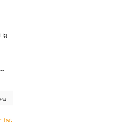
lig
am
5:34
 het