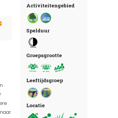
Activiteitengebied
Spelduur
Groepsgrootte
Leeftijdsgroep
en
r
ere
Locatie
 naar