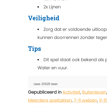
2x Lijnen
Veiligheid
Zorg dat er voldoende uitloopr
kunnen doorrennen zonder tegen 
Tips
Dit spel staat ook bekend al
Water en vuur.
Lees
23625
keer
Gepubliceerd in
Activiteit
,
Buitenleven
Meerdere speltakken
,
7-11 welpen
,
11-1