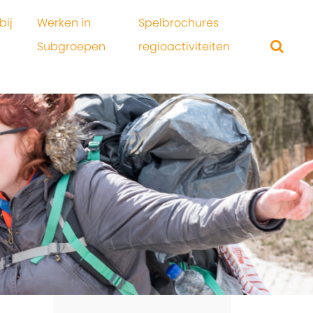
bij
Werken in
Spelbrochures
Subgroepen
regioactiviteiten