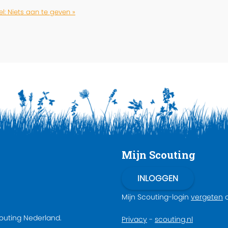
: Niets aan te geven »
Mijn Scouting
Mijn Scouting-login
vergeten
couting Nederland.
Privacy
-
scouting.nl