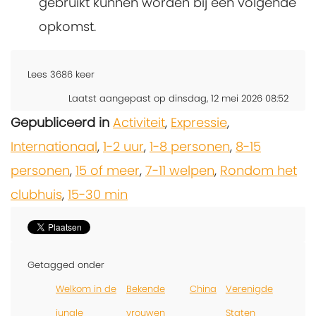
gebruikt kunnen worden bij een volgende
opkomst.
Lees
3686
keer
Laatst aangepast op dinsdag, 12 mei 2026 08:52
Gepubliceerd in
Activiteit
,
Expressie
,
Internationaal
,
1-2 uur
,
1-8 personen
,
8-15
personen
,
15 of meer
,
7-11 welpen
,
Rondom het
clubhuis
,
15-30 min
Getagged onder
Welkom in de
Bekende
China
Verenigde
jungle
vrouwen
Staten