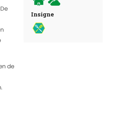
. De
Insigne
en
e
sen de
.