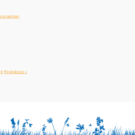
sgroenten
rk
Pindakaas »