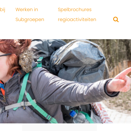
bij
Werken in
Spelbrochures
Subgroepen
regioactiviteiten