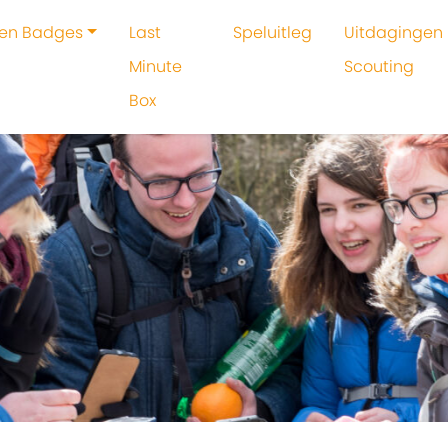
 en Badges
Last
Speluitleg
Uitdagingen 
Minute
Scouting
Box