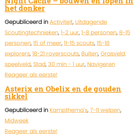
Night Cache – bouwen en lopen in
het donker
Gepubliceerd in
Activiteit
,
Uitdagende
Scoutingtechnieken
,
1-2 uur
,
1-8 personen
,
8-15
personen
,
15 of meer
,
11-15 scouts
,
15-18
explorers
,
18-21 roverscouts
,
Buiten
,
Grasveld,
speelveld
,
Stad
,
30 min - 1 uur
,
Navigeren
Reageer als eerste!
Asterix en Obelix en de gouden
sikkel
Gepubliceerd in
Kampthema's
,
7-11 welpen
,
Midweek
Reageer als eerste!