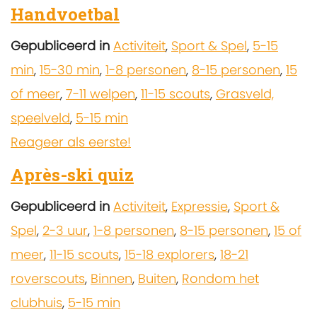
Handvoetbal
Gepubliceerd in
Activiteit
,
Sport & Spel
,
5-15
min
,
15-30 min
,
1-8 personen
,
8-15 personen
,
15
of meer
,
7-11 welpen
,
11-15 scouts
,
Grasveld,
speelveld
,
5-15 min
Reageer als eerste!
Après-ski quiz
Gepubliceerd in
Activiteit
,
Expressie
,
Sport &
Spel
,
2-3 uur
,
1-8 personen
,
8-15 personen
,
15 of
meer
,
11-15 scouts
,
15-18 explorers
,
18-21
roverscouts
,
Binnen
,
Buiten
,
Rondom het
clubhuis
,
5-15 min