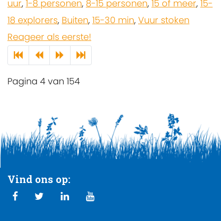
uur
,
1-8 personen
,
8-15 personen
,
15 of meer
,
15-
18 explorers
,
Buiten
,
15-30 min
,
Vuur stoken
Reageer als eerste!
Pagina 4 van 154
Vind ons op: