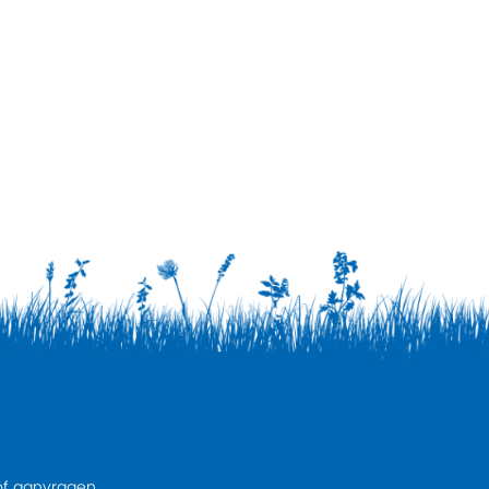
of
aanvragen