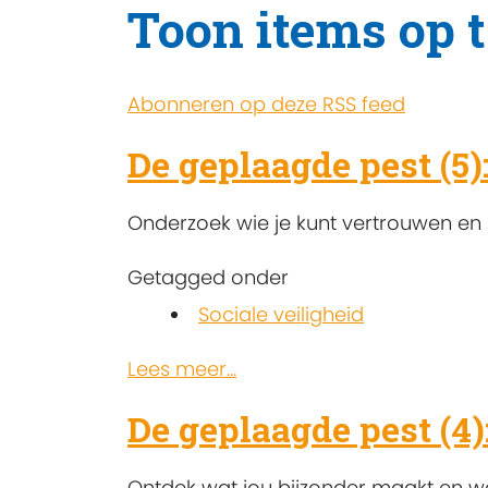
Toon items op t
Abonneren op deze RSS feed
De geplaagde pest (5)
Onderzoek wie je kunt vertrouwen en bi
Getagged onder
Sociale veiligheid
Lees meer...
De geplaagde pest (4):
Ontdek wat jou bijzonder maakt en waa