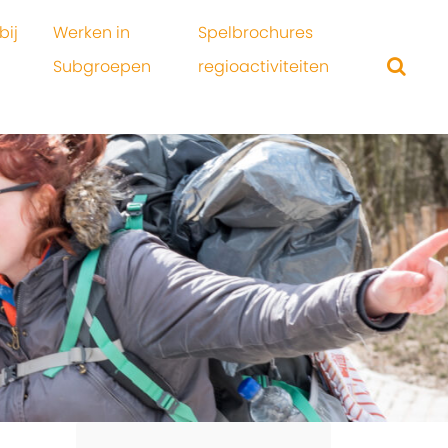
bij
Werken in
Spelbrochures
Subgroepen
regioactiviteiten