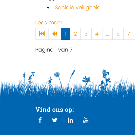
Sociale veiligheid
Lees meer...
1
2
3
4
...
6
7
Pagina 1 van 7
Vind ons op: