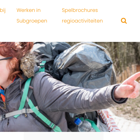
bij
Werken in
Spelbrochures
Subgroepen
regioactiviteiten