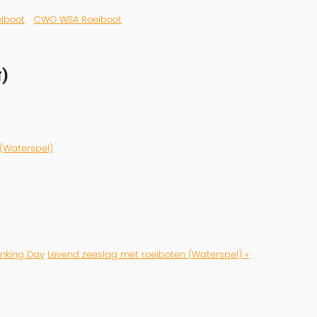
lboot
CWO WSA Roeiboot
)
 (Waterspel)
inking Day
Levend zeeslag met roeiboten (Waterspel) »