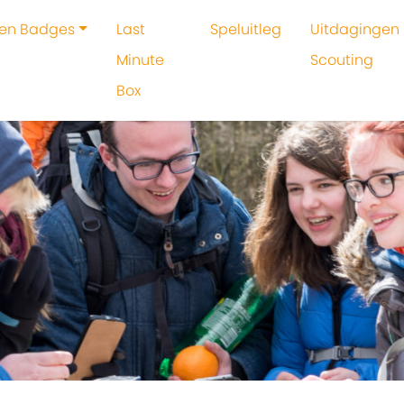
 en Badges
Last
Speluitleg
Uitdagingen 
Minute
Scouting
Box