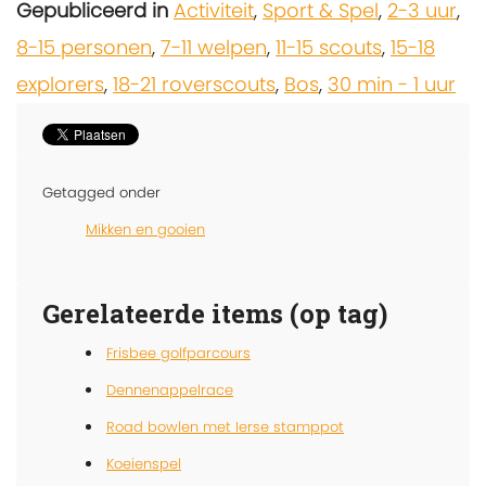
Gepubliceerd in
Activiteit
,
Sport & Spel
,
2-3 uur
,
8-15 personen
,
7-11 welpen
,
11-15 scouts
,
15-18
explorers
,
18-21 roverscouts
,
Bos
,
30 min - 1 uur
Getagged onder
Mikken en gooien
Gerelateerde items (op tag)
Frisbee golfparcours
Dennenappelrace
Road bowlen met Ierse stamppot
Koeienspel