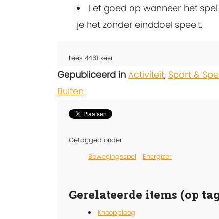
Let goed op wanneer het spel k
je het zonder einddoel speelt.
Lees
4461
keer
Gepubliceerd in
Activiteit
,
Sport & Spe
Buiten
Getagged onder
Bewegingsspel
Energizer
Gerelateerde items (op tag
Knoopploeg