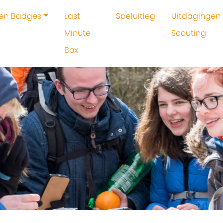
 en Badges
Last
Speluitleg
Uitdagingen 
Minute
Scouting
Box