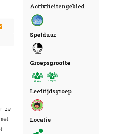
Activiteitengebied
Spelduur
Groepsgrootte
Leeftijdsgroep
n ze
niet
Locatie
t