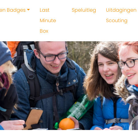
 en Badges
Last
Speluitleg
Uitdagingen 
Minute
Scouting
Box