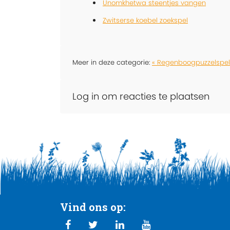
Unomkhetwa steentjes vangen
Zwitserse koebel zoekspel
Meer in deze categorie:
« Regenboogpuzzelspel
Log in om reacties te plaatsen
Vind ons op: