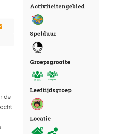
Activiteitengebied
Spelduur
Groepsgrootte
Leeftijdsgroep
n de
racht
Locatie
e