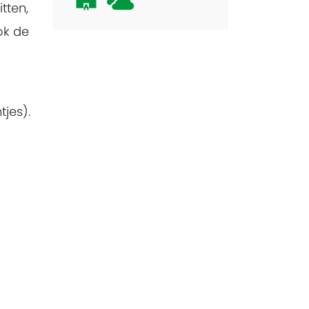
tten,
ok de
jes).