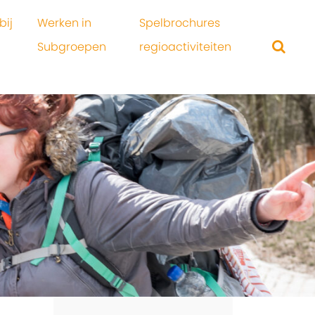
bij
Werken in
Spelbrochures
Subgroepen
regioactiviteiten