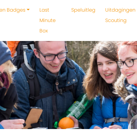
 en Badges
Last
Speluitleg
Uitdagingen 
Minute
Scouting
Box