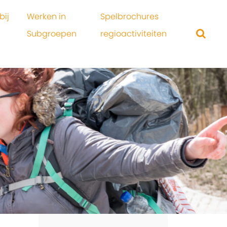
bij
Werken in
Spelbrochures
Subgroepen
regioactiviteiten