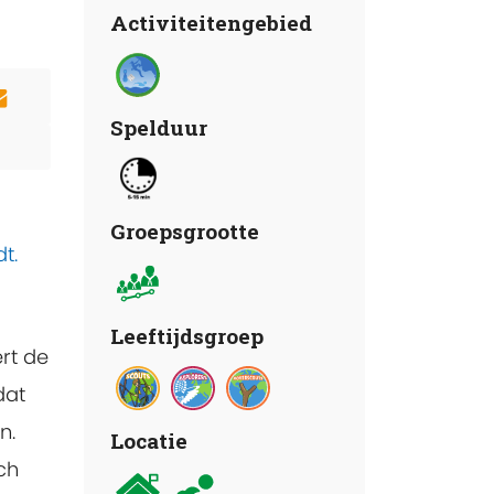
Activiteitengebied
Spelduur
Groepsgrootte
t.
Leeftijdsgroep
rt de
dat
n.
Locatie
ch