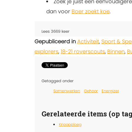
Zoek je juist een eenvoudigere
dan voor
Boer zoekt koe
.
Lees
3669
keer
Gepubliceerd in
Activiteit
,
Sport & Spe
explorers
,
18-21 roverscouts
,
Binnen
,
B
Getagged onder
Samenwerken
Gehoor
Energizer
Gerelateerde items (op tag
Knoopploeg