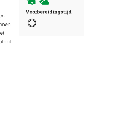
Voorbereidingstijd
men
unnen
et
totdat