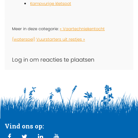
Kampvurige kletspot
Meer in deze categorie:
« Vaartechniekentocht
(waterspel)
Vuurstarters uit restjes »
Log in om reacties te plaatsen
Vind ons op: