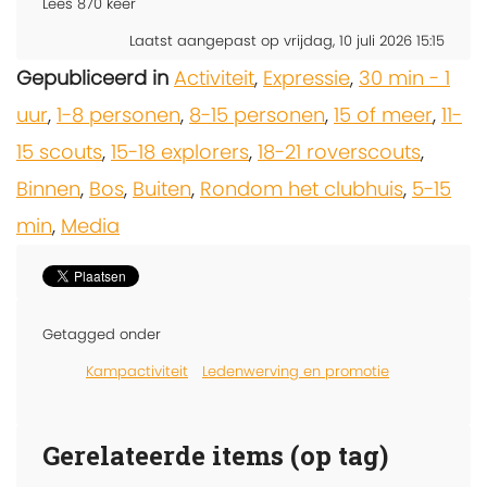
Lees
870
keer
Laatst aangepast op vrijdag, 10 juli 2026 15:15
Gepubliceerd in
Activiteit
,
Expressie
,
30 min - 1
uur
,
1-8 personen
,
8-15 personen
,
15 of meer
,
11-
15 scouts
,
15-18 explorers
,
18-21 roverscouts
,
Binnen
,
Bos
,
Buiten
,
Rondom het clubhuis
,
5-15
min
,
Media
Getagged onder
Kampactiviteit
Ledenwerving en promotie
Gerelateerde items (op tag)