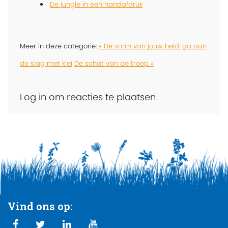
De jungle in een handafdruk
Meer in deze categorie:
« De vorm van jouw held: ga aan
de slag met klei
De schat van de troep »
Log in om reacties te plaatsen
Vind ons op: