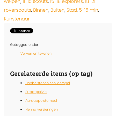
welpen
,
11-15 scouts
,
15-18 explorers
,
18-21
roverscouts
,
Binnen
,
Buiten
,
Stad
,
5-15 min
,
Kunstenaar
Getagged onder
Verven en tekenen
Gerelateerde items (op tag)
Dobbelstenen schilderspel
Straatpoëzie
Aardappelstempel
Henna versieringen