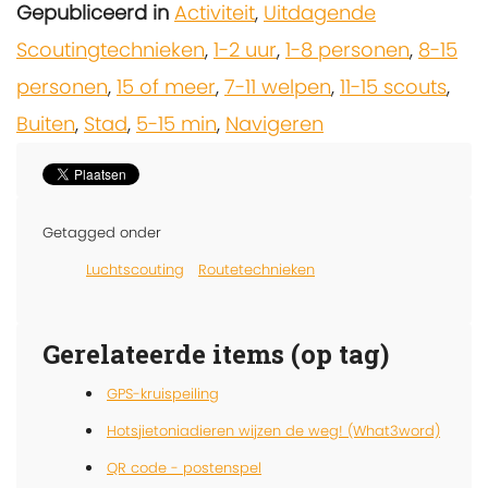
Gepubliceerd in
Activiteit
,
Uitdagende
Scoutingtechnieken
,
1-2 uur
,
1-8 personen
,
8-15
personen
,
15 of meer
,
7-11 welpen
,
11-15 scouts
,
Buiten
,
Stad
,
5-15 min
,
Navigeren
Getagged onder
Luchtscouting
Routetechnieken
Gerelateerde items (op tag)
GPS-kruispeiling
Hotsjietoniadieren wijzen de weg! (What3word)
QR code - postenspel