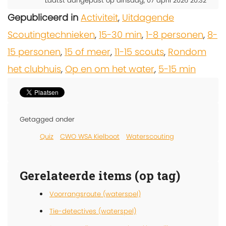
Laatst aangepast op dinsdag, 07 april 2026 20:32
Gepubliceerd in
Activiteit
,
Uitdagende
Scoutingtechnieken
,
15-30 min
,
1-8 personen
,
8-
15 personen
,
15 of meer
,
11-15 scouts
,
Rondom
het clubhuis
,
Op en om het water
,
5-15 min
Getagged onder
Quiz
CWO WSA Kielboot
Waterscouting
Gerelateerde items (op tag)
Voorrangsroute (waterspel)
Tie-detectives (waterspel)