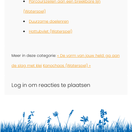
Parcourszeilen aan een breekbare lijn
(Waterspel)
Duurzame doelenren
Hottubvlet (Waterspel)
Meer in deze categorie:
« De vorm van jouw held: ga aan
de slag met klei
Kanochaos (Waterspel) »
Log in om reacties te plaatsen