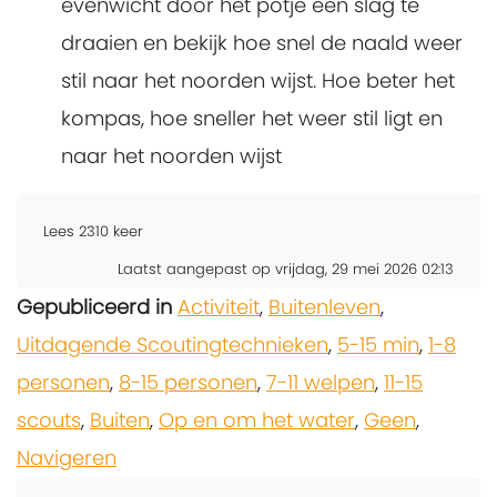
evenwicht door het potje een slag te
draaien en bekijk hoe snel de naald weer
stil naar het noorden wijst. Hoe beter het
kompas, hoe sneller het weer stil ligt en
naar het noorden wijst
Lees
2310
keer
Laatst aangepast op vrijdag, 29 mei 2026 02:13
Gepubliceerd in
Activiteit
,
Buitenleven
,
Uitdagende Scoutingtechnieken
,
5-15 min
,
1-8
personen
,
8-15 personen
,
7-11 welpen
,
11-15
scouts
,
Buiten
,
Op en om het water
,
Geen
,
Navigeren