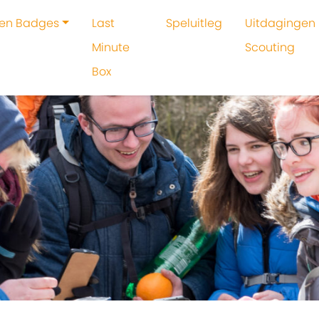
 en Badges
Last
Speluitleg
Uitdagingen 
Minute
Scouting
Box