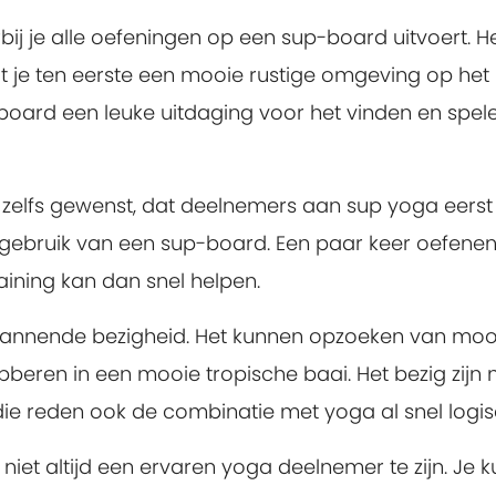
j je alle oefeningen op een sup-board uitvoert. H
 je ten eerste een mooie rustige omgeving op het
board een leuke uitdaging voor het vinden en spel
f zelfs gewenst, dat deelnemers aan sup yoga eerst
 gebruik van een sup-board. Een paar keer oefene
aining kan dan snel helpen.
tspannende bezigheid. Het kunnen opzoeken van moo
obberen in een mooie tropische baai. Het bezig zijn
ie reden ook de combinatie met yoga al snel logis
iet altijd een ervaren yoga deelnemer te zijn. Je k