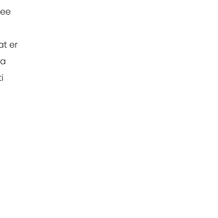
Hee
at er
la
i