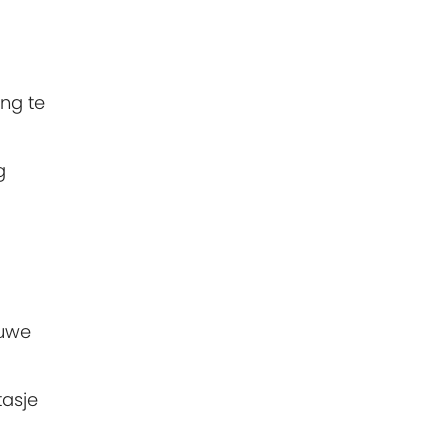
ng te
g
euwe
tasje