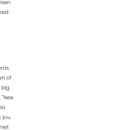
nsen
goed
was.
en of
 lag
. "Nee
la
k jou
niet