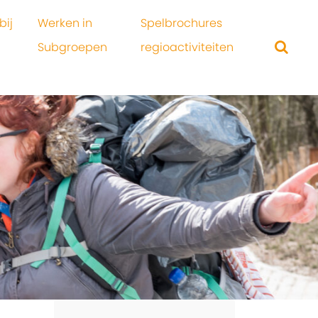
bij
Werken in
Spelbrochures
Subgroepen
regioactiviteiten