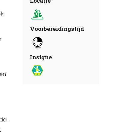
Locatie
ok
Voorbereidingstijd
e
Insigne
Een
el.
t