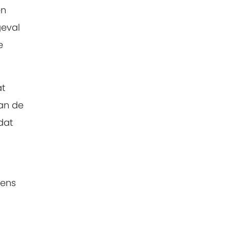
en
geval
e
at
an de
dat
vens