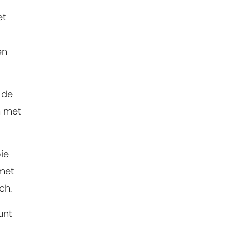
et
en
 de
n met
ie
 met
ch.
unt