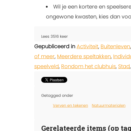
Wil je een kortere en speelser
ongewone kwasten, kies dan vo
Lees
3516
keer
Gepubliceerd in
Activiteit
,
Buitenleven
of meer
,
Meerdere speltakken
,
Individ
speelveld
,
Rondom het clubhuis
,
Stad
Getagged onder
Verven en tekenen
Natuurmaterialen
Gerelateerde items (op tag