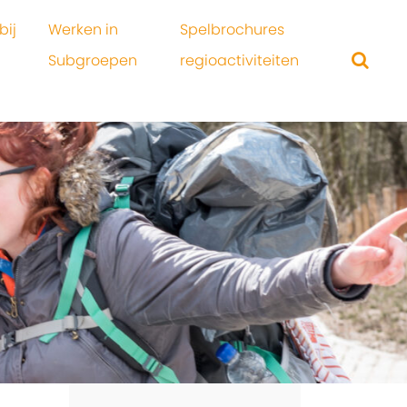
bij
Werken in
Spelbrochures
Subgroepen
regioactiviteiten