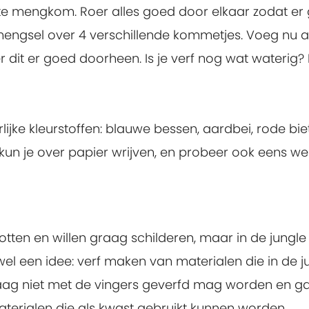
e mengkom. Roer alles goed door elkaar zodat er
t mengsel over 4 verschillende kommetjes. Voeg nu 
r dit er goed doorheen. Is je verf nog wat waterig?
jke kleurstoffen: blauwe bessen, aardbei, rode bie
kun je over papier wrijven, en probeer ook eens we
otten en willen graag schilderen, maar in de jungle 
 wel een idee: verf maken van materialen die in de j
aag niet met de vingers geverfd mag worden en g
aterialen die als kwast gebruikt kunnen worden.