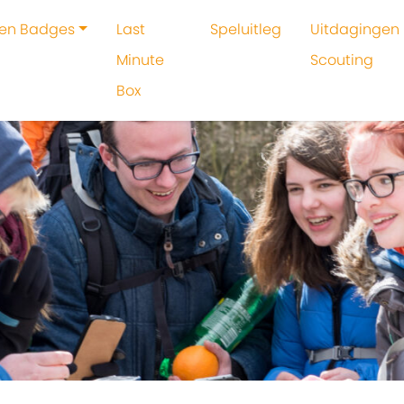
 en Badges
Last
Speluitleg
Uitdagingen 
Minute
Scouting
Box