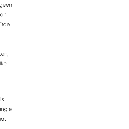
 geen
aan
 Doe
ten,
lke
is
ungle
aat