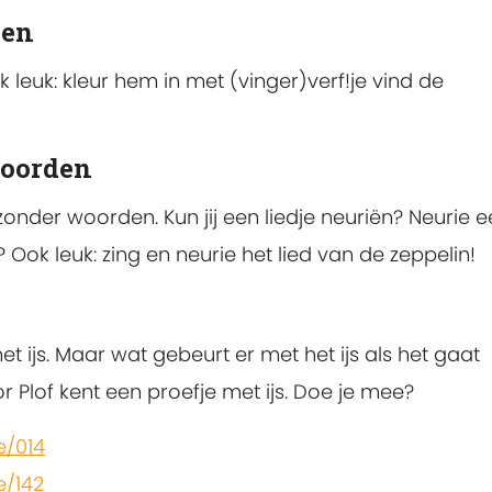
ven
k leuk: kleur hem in met (vinger)verf!je vind de
woorden
 zonder woorden. Kun jij een liedje neuriën? Neurie 
s? Ook leuk: zing en neurie het lied van de zeppelin!
 ijs. Maar wat gebeurt er met het ijs als het gaat
or Plof kent een proefje met ijs. Doe je mee?
e/014
e/142