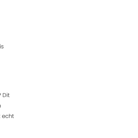
is
 Dit
n
t echt