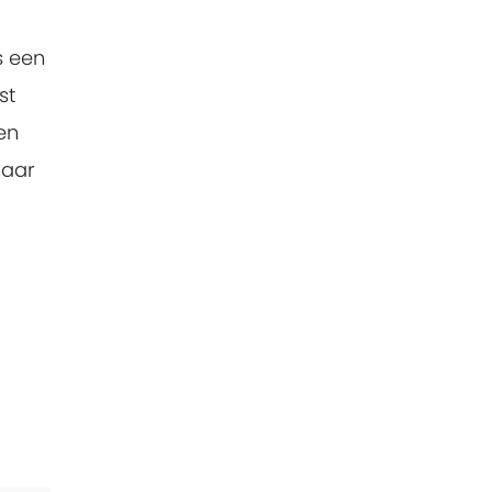
s een
st
en
maar