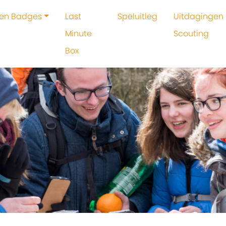
 en Badges
Last
Speluitleg
Uitdagingen 
Minute
Scouting
Box