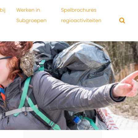
bij
Werken in
Spelbrochures
Subgroepen
regioactiviteiten