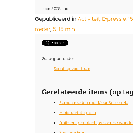
Lees
3928
keer
Gepubliceerd in
Activiteit
,
Expressie
,
1
meter
,
5-15 min
Getagged onder
Scouting voor thuis
Gerelateerde items (op tag
Bomen redden met Meer Bomen Nu
Miniatuurfotografie
Fruit- en groentechips voor de wande
Tent van krant