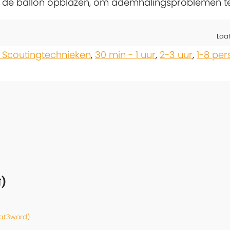
lp de ballon opblazen, om ademhalingsproblemen 
Laa
 Scoutingtechnieken
,
30 min - 1 uur
,
2-3 uur
,
1-8 pe
)
hat3word)