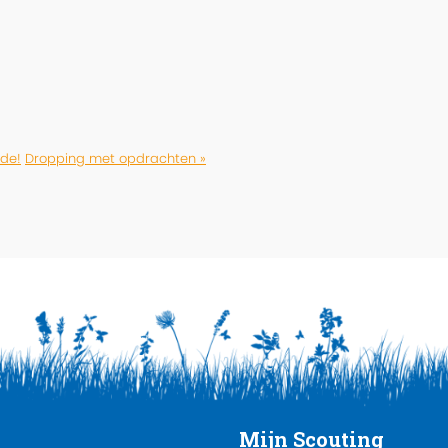
rde!
Dropping met opdrachten »
Mijn Scouting