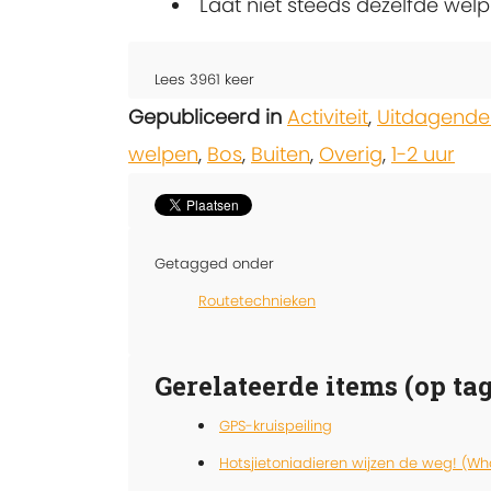
Laat niet steeds dezelfde we
Lees
3961
keer
Gepubliceerd in
Activiteit
,
Uitdagende
welpen
,
Bos
,
Buiten
,
Overig
,
1-2 uur
Getagged onder
Routetechnieken
Gerelateerde items (op tag
GPS-kruispeiling
Hotsjietoniadieren wijzen de weg! (W