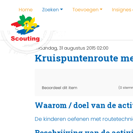
Home
Zoeken
Toevoegen
Insignes
Home
Zoeken
Kampen en kampthema's z
maandag, 31 augustus 2015 02:00
Kruispuntenroute me
Beoordeel dit item
(0 stem
Waarom / doel van de acti
De kinderen oefenen met routetechni
Beschrijving van de activi