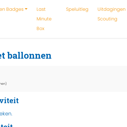
 en Badges
Last
Speluitleg
Uitdagingen 
Minute
Scouting
Box
oeken
Activiteit
Kruispuntenroute met ballonnen
t ballonnen
men)
viteit
eken.
teit