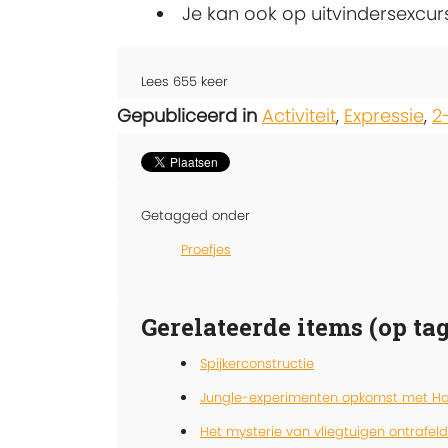
Je kan ook op uitvindersexcurs
Lees
655
keer
Gepubliceerd in
Activiteit
,
Expressie
,
2
Getagged onder
Proefjes
Gerelateerde items (op tag
Spijkerconstructie
Jungle-experimenten opkomst met Ha
Het mysterie van vliegtuigen ontrafeld