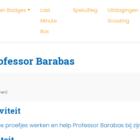
 en Badges
Last
Speluitleg
Uitdagingen 
Minute
Scouting
Box
oeken
Activiteit
De uitvinding van professor Barabas
ofessor Barabas
men)
viteit
 proefjes werken en help Professor Barabas bij zijn
teit