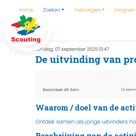
Home
Zoeken
Toevoegen
Insignes
Home
Zoeken
Kampen en kampthema's z
zondag, 07 september 2025 13:47
De uitvinding van pr
Beoordeel dit item
(0 stem
Waarom / doel van de acti
Ontdek samen als jonge uitvinders hoe
Beschrijving van de activi