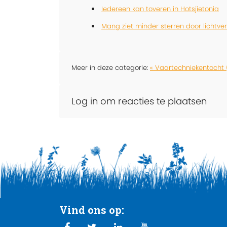
Iedereen kan toveren in Hotsjietonia
Mang ziet minder sterren door lichtver
Meer in deze categorie:
« Vaartechniekentocht 
Log in om reacties te plaatsen
Vind ons op: