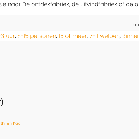
ie naar De ontdekfabriek, de uitvindfabriek of de o
Laa
-3 uur
,
8-15 personen
,
15 of meer
,
7-11 welpen
,
Binne
)
thi en Kaa