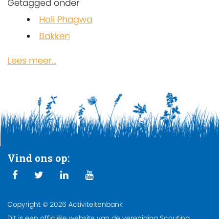
Getagged onder
Holi Phagwa
Bakken
Lees meer...
Vind ons op:
Copyright © 2026 Activiteitenbank
Dit is een officiële website van de vereniging Scouting