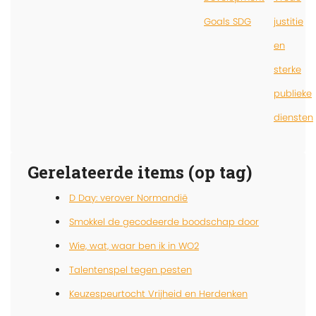
Goals SDG
justitie
en
sterke
publieke
diensten
Gerelateerde items (op tag)
D Day: verover Normandië
Smokkel de gecodeerde boodschap door
Wie, wat, waar ben ik in WO2
Talentenspel tegen pesten
Keuzespeurtocht Vrijheid en Herdenken