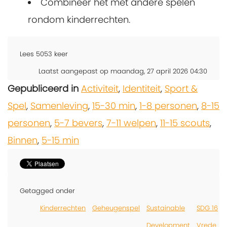
Combineer het met andere spelen
rondom kinderrechten.
Lees
5053
keer
Laatst aangepast op maandag, 27 april 2026 04:30
Gepubliceerd in
Activiteit
,
Identiteit
,
Sport &
Spel
,
Samenleving
,
15-30 min
,
1-8 personen
,
8-15
personen
,
5-7 bevers
,
7-11 welpen
,
11-15 scouts
,
Binnen
,
5-15 min
Getagged onder
Kinderrechten
Geheugenspel
Sustainable
SDG 16
Development
Vrede