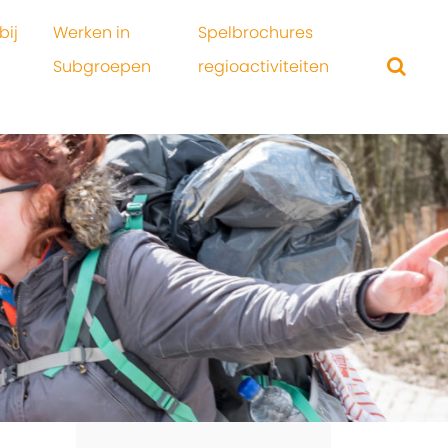
bij
Werken in
Spelbrochures
Subgroepen
regioactiviteiten