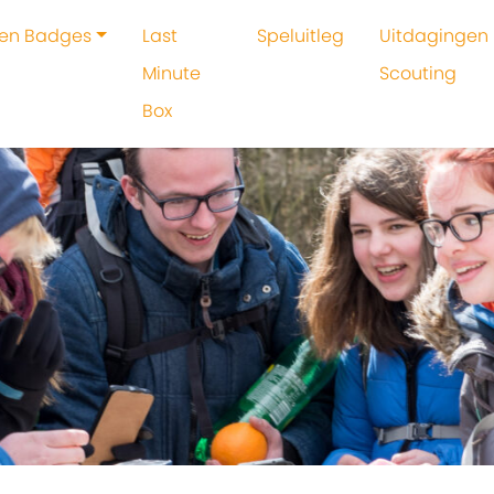
 en Badges
Last
Speluitleg
Uitdagingen 
Minute
Scouting
Box