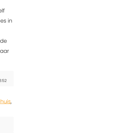
lf
es in
 de
maar
3:52
huis
,