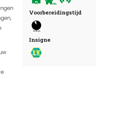
zingen
Voorbereidingstijd
ngen,
p
Insigne
ouw
re