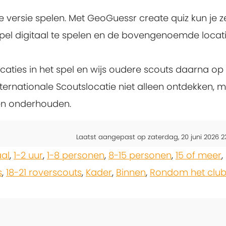
ne versie spelen. Met GeoGuessr create quiz kun je ze
el digitaal te spelen en de bovengenoemde locati
ocaties in het spel en wijs oudere scouts daarna op
nternationale Scoutslocatie niet alleen ontdekken, 
pen onderhouden.
Laatst aangepast op zaterdag, 20 juni 2026 2
aal
,
1-2 uur
,
1-8 personen
,
8-15 personen
,
15 of meer
,
s
,
18-21 roverscouts
,
Kader
,
Binnen
,
Rondom het club