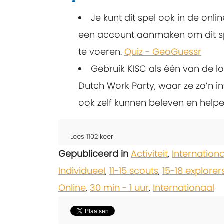
Je kunt dit spel ook in de onli
een account aanmaken om dit sp
te voeren.
Quiz - GeoGuessr
Gebruik KISC als één van de l
Dutch Work Party, waar ze zo’n i
ook zelf kunnen beleven en hel
Lees
1102
keer
Gepubliceerd in
Activiteit
,
Internation
Individueel
,
11-15 scouts
,
15-18 explorer
Online
,
30 min - 1 uur
,
Internationaal