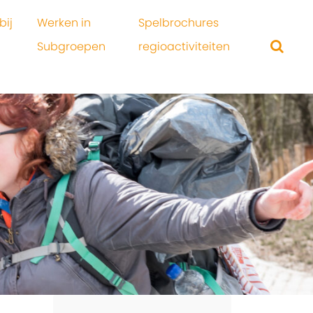
bij
Werken in
Spelbrochures
Subgroepen
regioactiviteiten