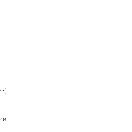
n).
ere