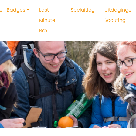
 en Badges
Last
Speluitleg
Uitdagingen 
Minute
Scouting
Box