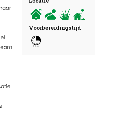
Locatie
 maar
Voorbereidingstijd
el
 team
atie
e