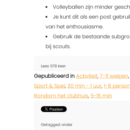
Volleyballen zijn minder geschi
Je kunt dit als een post gebr
van het enthousiasme.
Gebruik de bestaande subgro
bij scouts.
Lees
978
keer
Gepubliceerd in
Activiteit
,
7-11 welpen
Sport & Spel
,
30 min - 1 uur
,
1-8 perso
Rondom het clubhuis
,
5-15 min
Getagged onder