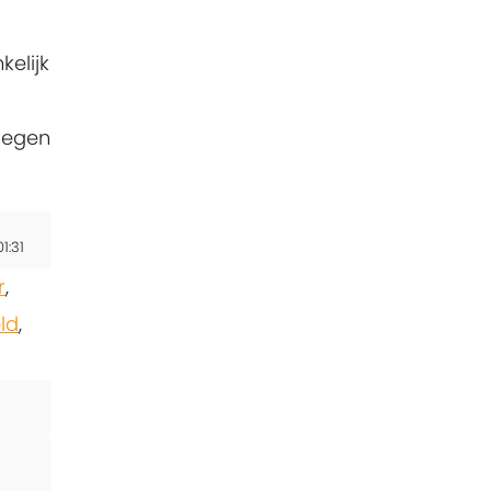
kelijk
oegen
1:31
r
,
ld
,