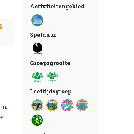
Activiteitengebied
Spelduur
Groepsgrootte
Leeftijdsgroep
om,
et