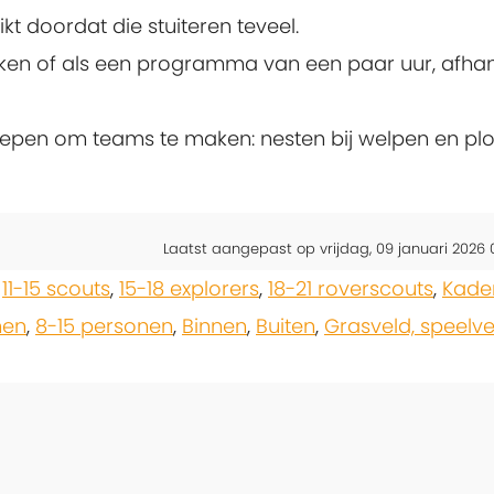
kt doordat die stuiteren teveel.
uiken of als een programma van een paar uur, afhan
epen om teams te maken: nesten bij welpen en pl
Laatst aangepast op vrijdag, 09 januari 2026 0
,
11-15 scouts
,
15-18 explorers
,
18-21 roverscouts
,
Kade
nen
,
8-15 personen
,
Binnen
,
Buiten
,
Grasveld, speelve