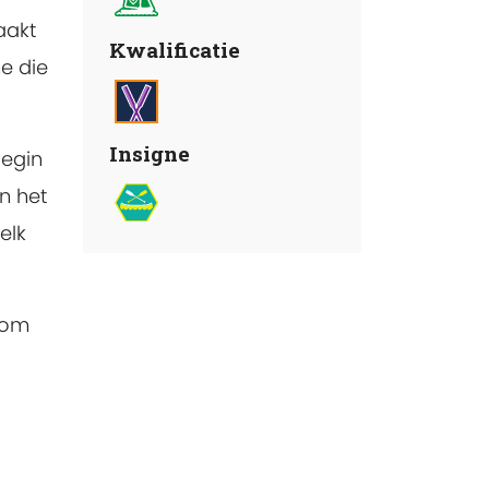
aakt
Kwalificatie
e die
Insigne
Begin
en het
elk
 om