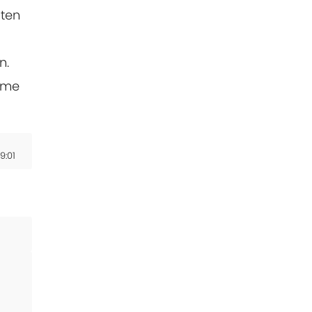
aten
n.
tme
9:01