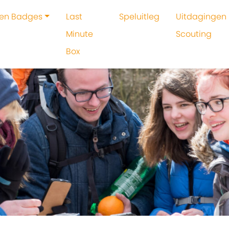
 en Badges
Last
Speluitleg
Uitdagingen 
Minute
Scouting
Box