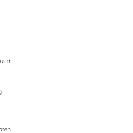
uurt.
g
aten