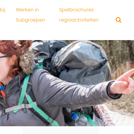
bij
Werken in
Spelbrochures
Subgroepen
regioactiviteiten