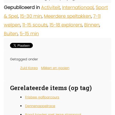
Gepubliceerd in
Activiteit
,
Internationaal
,
Sport
& Spel
,
15-30 min
,
Meerdere speltakken
,
7-11
welpen
,
11-15 scouts
,
15-18 explorers
,
Binnen
,
Buiten
,
5-15 min
Getagged onder
Zuid Korea
Mikken en gooien
Gerelateerde items (op tag)
Frisbee golfparcours
Dennenappelrace
Road bowlen met Ierse stamppot